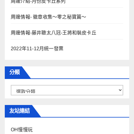
周邊介紹-月份皮卡丘系列
周邊情報- 徽章收集～零之秘寶篇～
周邊情報-藤井聰太八冠-王將和裝皮卡丘
2022年11-12月統一發票
分類
分
類
友站連結
OH慢慢玩