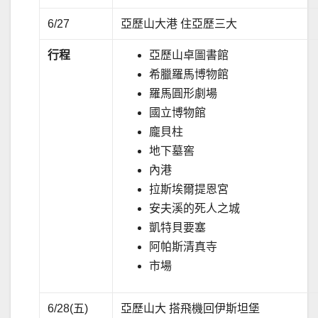
6/27
亞歷山大港 住亞歷三大
行程
亞歷山卓圖書館
希臘羅馬博物館
羅馬圓形劇場
國立博物館
龐貝柱
地下墓窖
內港
拉斯埃爾提恩宮
安夫溪的死人之城
凱特貝要塞
阿帕斯清真寺
市場
6/28(五)
亞歷山大 搭飛機回伊斯坦堡