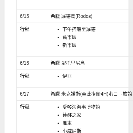
6/15
希臘 羅德島(Rodos)
行程
下午搭船至羅德
舊市區
新市區
6/16
希臘 聖托里尼島
行程
伊亞
6/17
希臘 米克諾斯(至此搭船4H)港口→旅館
行程
愛琴海海事博物館
蓮娜之家
風車
小威尼斯