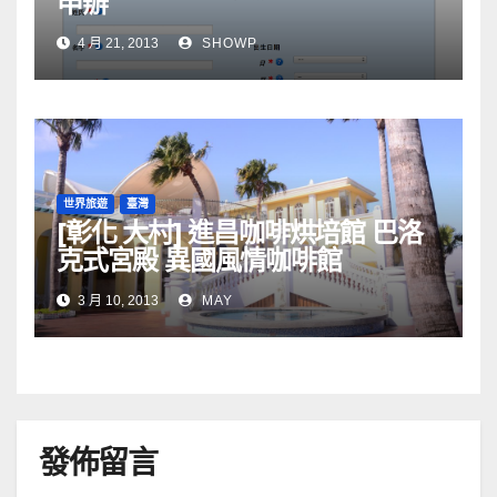
申辦
4 月 21, 2013
SHOWP
世界旅遊
臺灣
[彰化 大村] 進昌咖啡烘培館 巴洛
克式宮殿 異國風情咖啡館
3 月 10, 2013
MAY
發佈留言