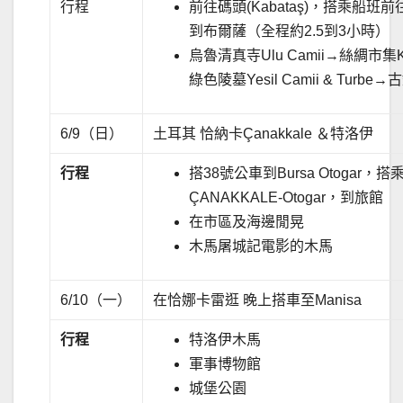
行程
前往碼頭(Kabataş)，搭乘船
到布爾薩（全程約2.5到3小時）
烏魯清真寺Ulu Camii→絲綢市集
綠色陵墓Yesil Camii & Tur
6/9（日）
土耳其 恰納卡Çanakkale ＆特洛伊
行程
搭38號公車到Bursa Otogar，搭
ÇANAKKALE-Otogar，到旅館
在市區及海邊閒晃
木馬屠城記電影的木馬
6/10（一）
在恰娜卡雷逛 晚上搭車至Manisa
行程
特洛伊木馬
軍事博物館
城堡公園