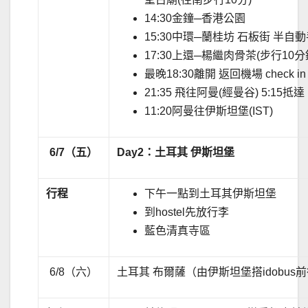
14:30金鐘─香港公園
15:30中環─蘭桂坊 石板街 半自動
17:30上還─楊繼肉骨茶(步行10
最晚18:30離開 返回機場 check in
21:35 飛往阿曼(經曼谷) 5:15抵達
11:20阿曼往伊斯坦堡(IST)
6/7
（五）
Day2
：土耳其
伊斯坦堡
行程
下午一點到土耳其伊斯坦堡
到hostel先放行李
藍色清真寺區
6/8（六）
土耳其 布爾薩（由伊斯坦堡搭idobus