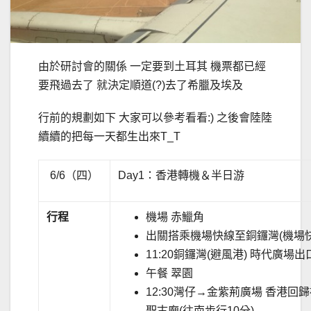
由於研討會的關係 一定要到土耳其 機票都已經
要飛過去了 就決定順道(?)去了希臘及埃及
行前的規劃如下 大家可以參考看看:) 之後會陸陸
續續的把每一天都生出來T_T
6/6（四）
Day1：香港轉機＆半日游
行程
機場 赤鱲角
出關搭乘機場快線至銅鑼灣(機場快
11:20銅鑼灣(避風港) 時代廣場出
午餐 翠園
12:30灣仔→金紫荊廣場 香港回
聖古廟(往南步行10分)