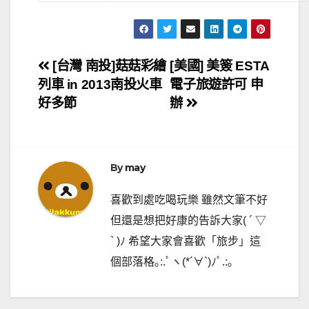
文
[台灣 南投]菇菇彩繪
[美國] 美簽 ESTA
列車 in 2013南投火車
電子旅遊許可 申
章
好多節
辦
導
覽
By
may
喜歡到處吃喝玩樂 雖然文筆不好
但還是想把好康的告訴大家( ´ ▽
` )ﾉ 希望大家會喜歡「旅步」這
個部落格｡:.ﾟヽ(*´∀`)ﾉﾟ.:｡