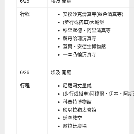
6/25
埃及 開羅
行程
安揆沙克清真寺(藍色清真寺)
(步行或搭車)大城堡
穆罕默德‧阿里清真寺
蘇丹哈珊清真寺
蓋爾‧安德生博物館
一本凸輪清真寺
6/26
埃及 開羅
行程
尼羅河丈量儀
(步行或搭車)阿穆爾‧伊本‧阿斯
科普特博物館
般以拉猶太會館
懸空教堂
歐拉比廣場