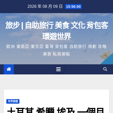
Skip
2026 年 08 月 09 日
15:56:00
to
content
旅步 | 自助旅行 美食 文化 背包客
環遊世界
歐洲 東南亞 東北亞 臺灣 背包客 自助旅行 規劃 攻略
美食 私房景點
世界旅遊
土耳其 希臘 埃及 一個月