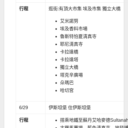
行程
逛街:有頂大市集 埃及市集 獨立大橋
艾米諾努
埃及香料市場
魯斯特怕夏清真寺
耶尼清真寺
卡拉達橋
卡拉達塔
獨立大橋
塔克辛廣場
朵瑪巴
哈切宮
6/29
伊斯坦堡 住伊斯坦堡
行程
搭乘地鐵至蘇丹艾哈麥德Sultana
古羅馬賽場→藍色清真寺→地毯