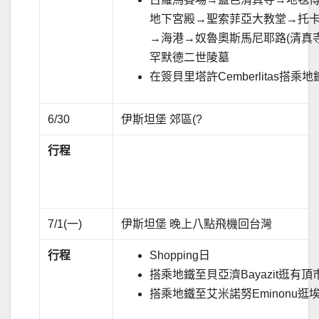
地下宮殿→聖索菲亞大教堂→托
→海港→奴魯奧斯馬尼耶路(清真
罕默德二世陵墓
在簽貝里塔許Cemberlitas搭乘
6/30
伊斯坦堡 郊區(?
行程
7/1(一)
伊斯坦堡 晚上八點飛機回台灣
行程
Shopping日
搭乘地鐵至貝亞濟Bayazit逛有頂市集
搭乘地鐵至艾米諾努Eminonu逛