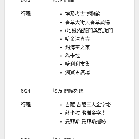
6/23
埃及 開羅
行程
埃及考古博物館
香草大街與香草廣場
(地鐵)征服門與凱旋門
哈金清真寺
錫海密之家
為卡拉
哈利利市集
湖賽恩廣場
6/24
埃及 開羅郊區
行程
吉薩 吉薩三大金字塔
薩卡拉 階梯金字塔
曼菲斯 曼菲斯遺跡