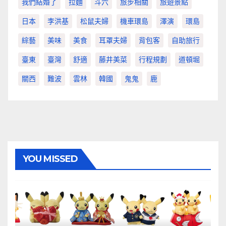
我們結婚了
拉麵
斗六
旅步相關
旅遊景點
日本
李洪基
松鼠夫婦
機車環島
澤演
環島
綜藝
美味
美食
耳罩夫婦
背包客
自助旅行
臺東
臺灣
舒適
藤井美菜
行程規劃
道頓堀
關西
難波
雲林
韓國
鬼鬼
鹿
YOU MISSED