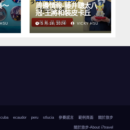
集～
周邊情報-藤井聰太八
冠-王將和裝皮卡丘
 HSU
5 月 18, 2024
VICKY HSU
cuba
ecaudor
peru
stlucia
參賽感言
範例頁面
關於旅步
關於旅步-About i7travel