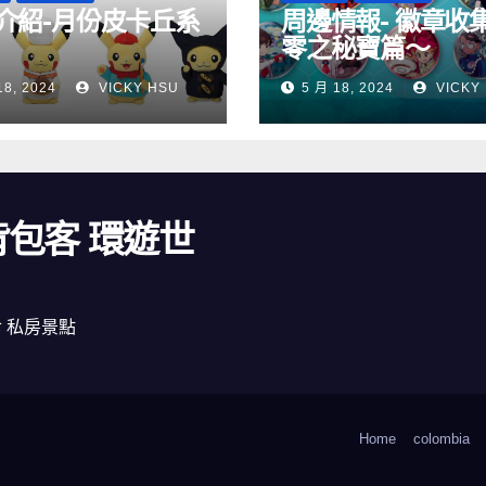
介紹-月份皮卡丘系
周邊情報- 徽章收
零之秘寶篇～
18, 2024
VICKY HSU
5 月 18, 2024
VICKY
 背包客 環遊世
食 私房景點
Home
colombia