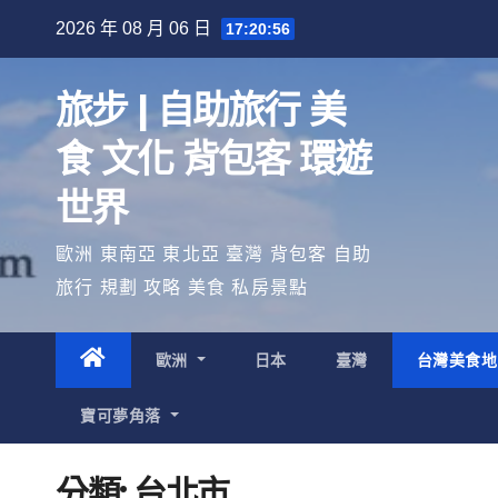
Skip
2026 年 08 月 06 日
17:20:56
to
content
旅步 | 自助旅行 美
食 文化 背包客 環遊
世界
歐洲 東南亞 東北亞 臺灣 背包客 自助
旅行 規劃 攻略 美食 私房景點
歐洲
日本
臺灣
台灣美食
寶可夢角落
分類:
台北市