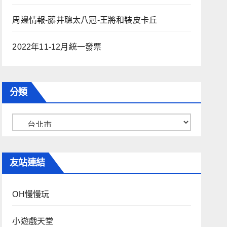
周邊情報-藤井聰太八冠-王將和裝皮卡丘
2022年11-12月統一發票
分類
分
類
友站連結
OH慢慢玩
小遊戲天堂