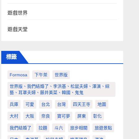
遊戲世界
遊戲天堂
標籤
Formosa
下午茶
世界版
世界版、我們結婚了、李洪基、松鼠夫婦、澤演、綜
藝、耳罩夫婦、藤井美菜、韓國、鬼鬼
兵庫
可愛
台北
台灣
四天王寺
地圖
大村
大阪
奈良
寶可夢
屏東
彰化
我們結婚了
拉麵
斗六
旅步相關
旅遊景點