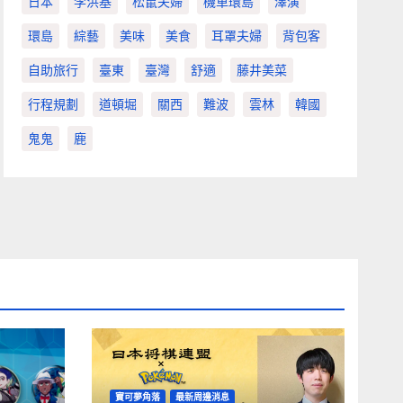
日本
李洪基
松鼠夫婦
機車環島
澤演
環島
綜藝
美味
美食
耳罩夫婦
背包客
自助旅行
臺東
臺灣
舒適
藤井美菜
行程規劃
道頓堀
關西
難波
雲林
韓國
鬼鬼
鹿
寶可夢角落
最新周邊消息