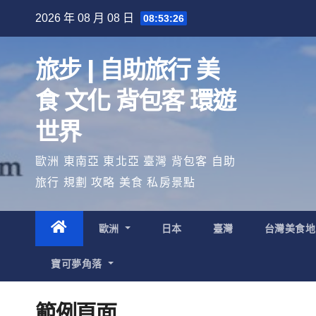
Skip
2026 年 08 月 08 日
08:53:26
to
content
旅步 | 自助旅行 美
食 文化 背包客 環遊
世界
歐洲 東南亞 東北亞 臺灣 背包客 自助
旅行 規劃 攻略 美食 私房景點
歐洲
日本
臺灣
台灣美食
寶可夢角落
範例頁面