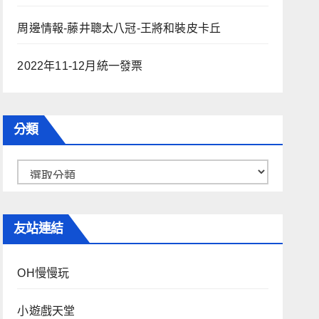
周邊情報-藤井聰太八冠-王將和裝皮卡丘
2022年11-12月統一發票
分類
分
類
友站連結
OH慢慢玩
小遊戲天堂