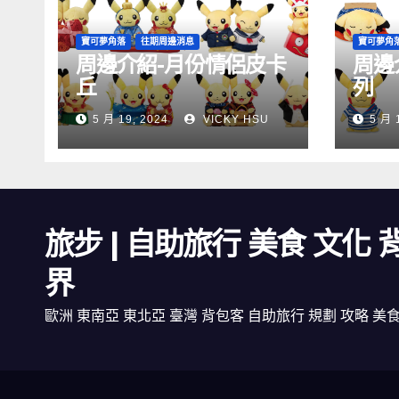
寶可夢角落
往期周邊消息
寶可夢角
周邊介紹-月份情侶皮卡
周邊
丘
列
5 月 19, 2024
VICKY HSU
5 月 
旅步 | 自助旅行 美食 文化
界
歐洲 東南亞 東北亞 臺灣 背包客 自助旅行 規劃 攻略 美