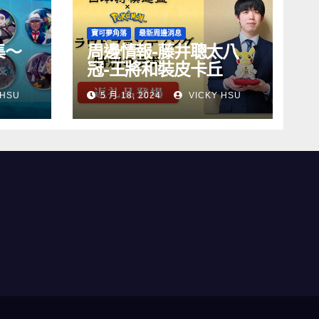
寶可夢角落
最新周邊消息
集～
周邊情報-藤井聰太八
冠-王將和裝皮卡丘
 HSU
5 月 18, 2024
VICKY HSU