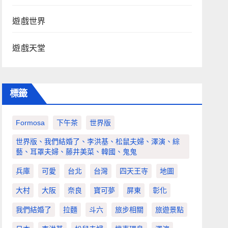
遊戲世界
遊戲天堂
標籤
Formosa
下午茶
世界版
世界版、我們結婚了、李洪基、松鼠夫婦、澤演、綜
藝、耳罩夫婦、藤井美菜、韓國、鬼鬼
兵庫
可愛
台北
台灣
四天王寺
地圖
大村
大阪
奈良
寶可夢
屏東
彰化
我們結婚了
拉麵
斗六
旅步相關
旅遊景點