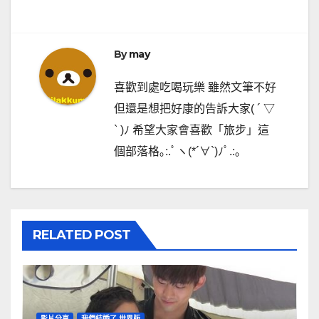
覽
By
may
喜歡到處吃喝玩樂 雖然文筆不好
但還是想把好康的告訴大家( ´ ▽
` )ﾉ 希望大家會喜歡「旅步」這
個部落格｡:.ﾟヽ(*´∀`)ﾉﾟ.:｡
RELATED POST
影片分享
我們結婚了 世界版