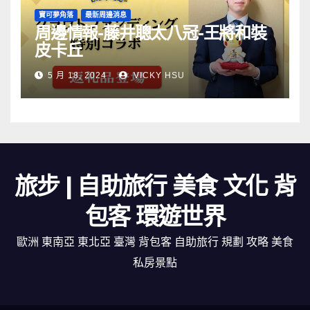
寶可夢角落
最新周邊消息
周邊情報-藤井聰太八冠-王將和裝
皮卡丘
5 月 18, 2024
VICKY HSU
旅步 | 自助旅行 美食 文化 背
包客 環遊世界
歐洲 東南亞 東北亞 臺灣 背包客 自助旅行 規劃 攻略 美食
私房景點