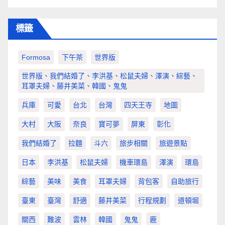
標籤
Formosa
下午茶
世界版
世界版、我們結婚了、李洪基、松鼠夫婦、澤演、綜藝、
耳罩夫婦、藤井美菜、韓國、鬼鬼
兵庫
可愛
台北
台灣
四天王寺
地圖
大村
大阪
奈良
寶可夢
屏東
彰化
我們結婚了
拉麵
斗六
旅步相關
旅遊景點
日本
李洪基
松鼠夫婦
機車環島
澤演
環島
綜藝
美味
美食
耳罩夫婦
背包客
自助旅行
臺東
臺灣
舒適
藤井美菜
行程規劃
道頓堀
關西
難波
雲林
韓國
鬼鬼
鹿