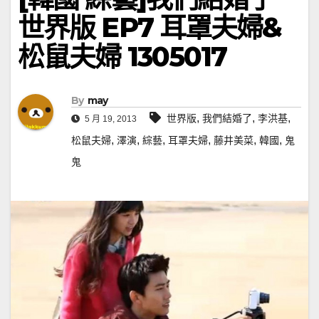
世界版 EP7 耳罩夫婦&
松鼠夫婦 1305017
By
may
,
,
,
世界版
我們結婚了
李洪基
5 月 19, 2013
,
,
,
,
,
,
松鼠夫婦
澤演
綜藝
耳罩夫婦
藤井美菜
韓國
鬼
鬼