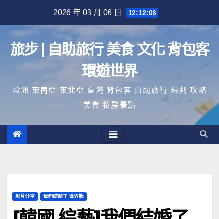
Skip
2026 年 08 月 06 日
12:12:06
to
content
旅步 | 自助旅行 美食 文化 背包客
環遊世界
歐洲 東南亞 東北亞 臺灣 背包客 自助旅行 規劃 攻略
美食 私房景點
影片分享
我們結婚了 世界版
[韓國 綜藝]我們結婚了