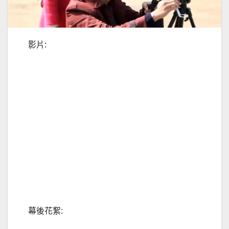
影片:
幕後花絮: