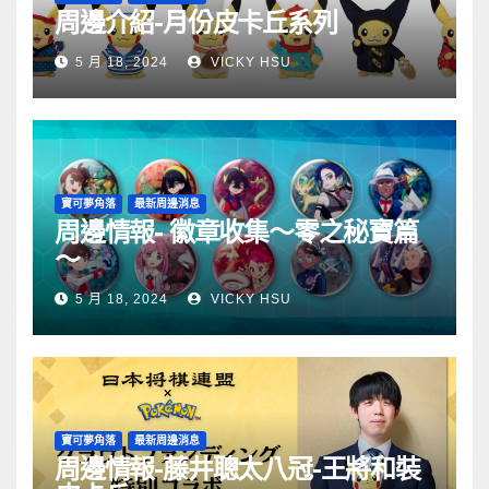
周邊介紹-月份皮卡丘系列
5 月 18, 2024
VICKY HSU
寶可夢角落
最新周邊消息
周邊情報- 徽章收集～零之秘寶篇
～
5 月 18, 2024
VICKY HSU
寶可夢角落
最新周邊消息
周邊情報-藤井聰太八冠-王將和裝