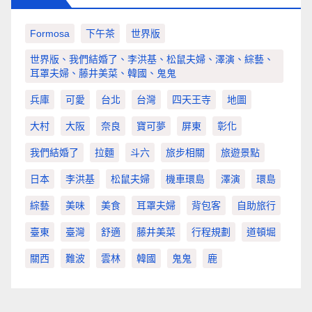
Formosa
下午茶
世界版
世界版、我們結婚了、李洪基、松鼠夫婦、澤演、綜藝、
耳罩夫婦、藤井美菜、韓國、鬼鬼
兵庫
可愛
台北
台灣
四天王寺
地圖
大村
大阪
奈良
寶可夢
屏東
彰化
我們結婚了
拉麵
斗六
旅步相關
旅遊景點
日本
李洪基
松鼠夫婦
機車環島
澤演
環島
綜藝
美味
美食
耳罩夫婦
背包客
自助旅行
臺東
臺灣
舒適
藤井美菜
行程規劃
道頓堀
關西
難波
雲林
韓國
鬼鬼
鹿