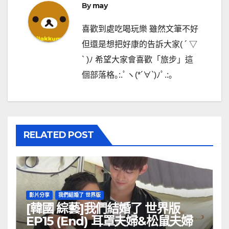
By
may
喜歡到處吃喝玩樂 雖然文筆不好
但還是想把好康的告訴大家( ´ ▽
` )ﾉ 希望大家會喜歡「旅步」這
個部落格｡:.ﾟヽ(*´∀`)ﾉﾟ.:｡
RELATED POST
影片分享
我們結婚了 世界版
[韓國 綜藝]我們結婚了 世界版
EP15 (End) 耳罩夫婦&松鼠夫婦