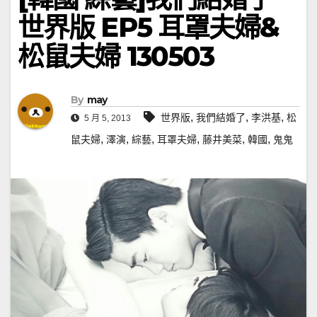
世界版 EP5 耳罩夫婦&
松鼠夫婦 130503
By
may
,
,
,
世界版
我們結婚了
李洪基
松
5 月 5, 2013
,
,
,
,
,
,
鼠夫婦
澤演
綜藝
耳罩夫婦
藤井美菜
韓國
鬼鬼