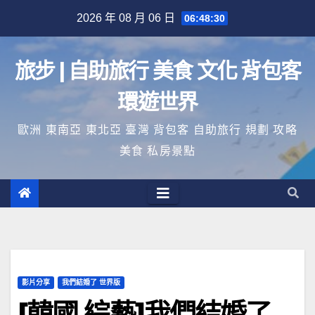
Skip
2026 年 08 月 06 日
06:48:30
to
content
旅步 | 自助旅行 美食 文化 背包客
環遊世界
歐洲 東南亞 東北亞 臺灣 背包客 自助旅行 規劃 攻略
美食 私房景點
影片分享
我們結婚了 世界版
[韓國 綜藝]我們結婚了