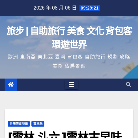
Skip
2026 年 08 月 06 日
09:29:21
to
content
旅步 | 自助旅行 美食 文化 背包客
環遊世界
歐洲 東南亞 東北亞 臺灣 背包客 自助旅行 規劃 攻略
美食 私房景點
台灣美食地圖
雲林縣
[雲林 斗六 ]雲林古早味