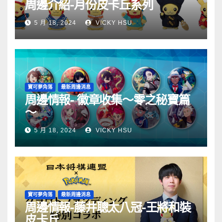
周邊介紹-月份皮卡丘系列
5 月 18, 2024
VICKY HSU
寶可夢角落
最新周邊消息
周邊情報- 徽章收集～零之秘寶篇
～
5 月 18, 2024
VICKY HSU
寶可夢角落
最新周邊消息
周邊情報-藤井聰太八冠-王將和裝
皮卡丘