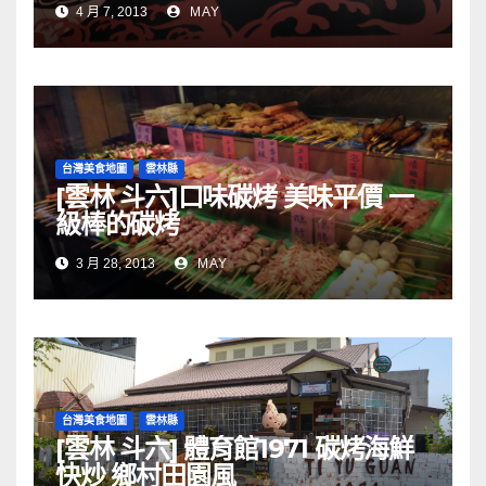
4 月 7, 2013
MAY
台灣美食地圖
雲林縣
[雲林 斗六]口味碳烤 美味平價 一
級棒的碳烤
3 月 28, 2013
MAY
台灣美食地圖
雲林縣
[雲林 斗六] 體育館1971 碳烤海鮮
快炒 鄉村田園風