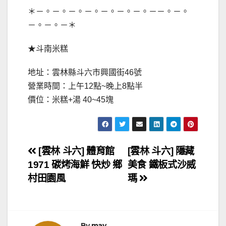
＊－。－。－。－。－。－。－。－－。－。
－。－。－＊
★斗南米糕
地址：雲林縣斗六市興國街46號
營業時間：上午12點~晚上8點半
價位：米糕+湯 40~45塊
文
[雲林 斗六] 體育館
[雲林 斗六] 隱藏
1971 碳烤海鮮 快炒 鄉
美食 鐵板式沙威
章
村田園風
瑪
導
覽
By
may