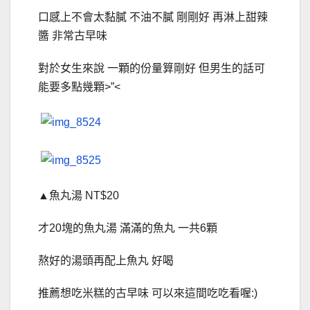
口感上不會太黏膩 不油不膩 剛剛好 再淋上甜辣
醬 非常古早味
對於女生來說 一顆的份量算剛好 但男生的話可
能要多點幾顆>”<
▲魚丸湯 NT$20
才20塊的魚丸湯 滿滿的魚丸 一共6顆
熬好的湯頭再配上魚丸 好喝
推薦想吃米糕的古早味 可以來這間吃吃看喔:)