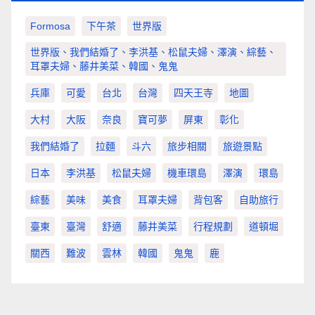
Formosa
下午茶
世界版
世界版、我們結婚了、李洪基、松鼠夫婦、澤演、綜藝、
耳罩夫婦、藤井美菜、韓國、鬼鬼
兵庫
可愛
台北
台灣
四天王寺
地圖
大村
大阪
奈良
寶可夢
屏東
彰化
我們結婚了
拉麵
斗六
旅步相關
旅遊景點
日本
李洪基
松鼠夫婦
機車環島
澤演
環島
綜藝
美味
美食
耳罩夫婦
背包客
自助旅行
臺東
臺灣
舒適
藤井美菜
行程規劃
道頓堀
關西
難波
雲林
韓國
鬼鬼
鹿