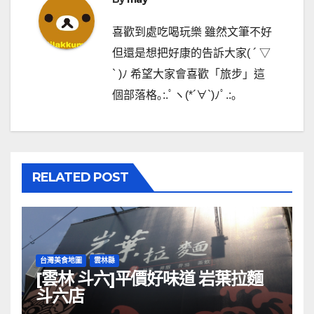
喜歡到處吃喝玩樂 雖然文筆不好
但還是想把好康的告訴大家( ´ ▽
` )ﾉ 希望大家會喜歡「旅步」這
個部落格｡:.ﾟヽ(*´∀`)ﾉﾟ.:｡
RELATED POST
台灣美食地圖
雲林縣
[雲林 斗六]平價好味道 岩葉拉麵
斗六店