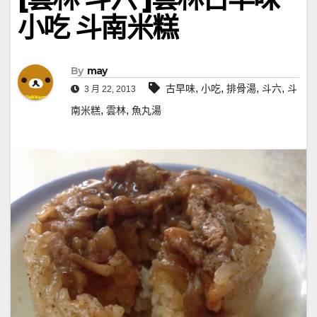
小吃 斗南米糕
By
may
,
,
,
,
古早味
小吃
排骨湯
斗六
斗
3 月 22, 2013
,
,
南米糕
雲林
魚丸湯