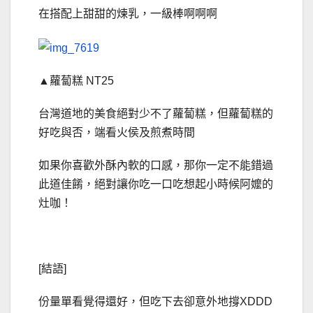
在搭配上甜甜的煉乳，一級棒啊啊啊
▲蘿蔔糕 NT25
台灣道地的美食絕對少不了蘿蔔糕，但蘿蔔糕的
好吃與否，端看火侯及煎煮時間
如果你喜歡外酥內軟的口感，那你一定不能錯過
此道佳餚，絕對讓你吃一口吃想起小時候阿嬤的
灶咖！
[結語]
份量單看覺得還好，但吃下去卻意外地撐XDDD