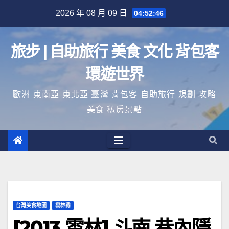
Skip
2026 年 08 月 09 日
04:52:46
to
content
旅步 | 自助旅行 美食 文化 背包客
環遊世界
歐洲 東南亞 東北亞 臺灣 背包客 自助旅行 規劃 攻略
美食 私房景點
台灣美食地圖
雲林縣
[2013 雲林] 斗南 巷內隱