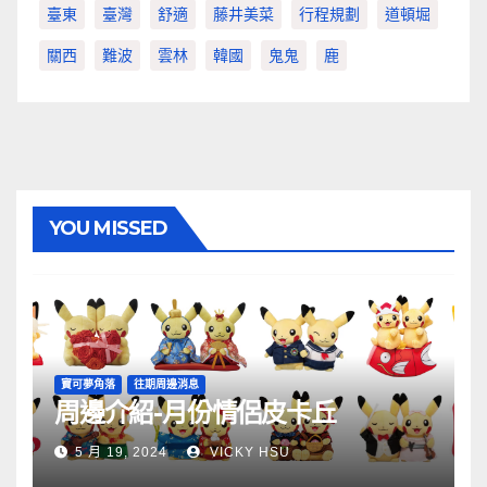
臺東
臺灣
舒適
藤井美菜
行程規劃
道頓堀
關西
難波
雲林
韓國
鬼鬼
鹿
YOU MISSED
寶可夢角落
往期周邊消息
周邊介紹-月份情侶皮卡丘
5 月 19, 2024
VICKY HSU