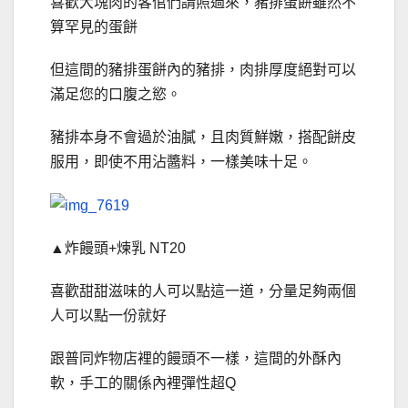
喜歡大塊肉的客倌們請照過來，豬排蛋餅雖然不
算罕見的蛋餅
但這間的豬排蛋餅內的豬排，肉排厚度絕對可以
滿足您的口腹之慾。
豬排本身不會過於油膩，且肉質鮮嫩，搭配餅皮
服用，即使不用沾醬料，一樣美味十足。
▲炸饅頭+煉乳 NT20
喜歡甜甜滋味的人可以點這一道，分量足夠兩個
人可以點一份就好
跟普同炸物店裡的饅頭不一樣，這間的外酥內
軟，手工的關係內裡彈性超Q