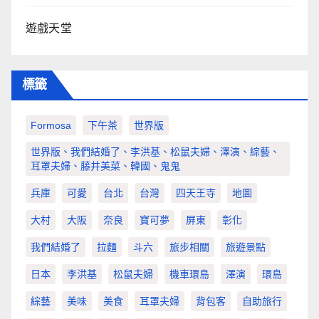
遊戲天堂
標籤
Formosa
下午茶
世界版
世界版、我們結婚了、李洪基、松鼠夫婦、澤演、綜藝、
耳罩夫婦、藤井美菜、韓國、鬼鬼
兵庫
可愛
台北
台灣
四天王寺
地圖
大村
大阪
奈良
寶可夢
屏東
彰化
我們結婚了
拉麵
斗六
旅步相關
旅遊景點
日本
李洪基
松鼠夫婦
機車環島
澤演
環島
綜藝
美味
美食
耳罩夫婦
背包客
自助旅行