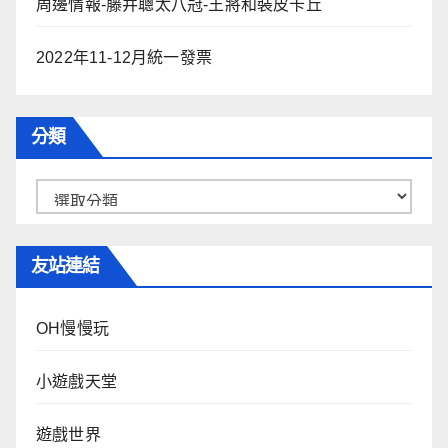
周邊情報-藤井聰太八冠-王將和裝皮卡丘
2022年11-12月統一發票
分類
分
類
友站連結
OH慢慢玩
小遊戲天堂
遊戲世界