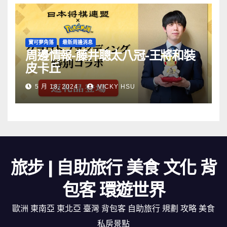
寶可夢角落
最新周邊消息
周邊情報-藤井聰太八冠-王將和裝
皮卡丘
5 月 18, 2024
VICKY HSU
旅步 | 自助旅行 美食 文化 背
包客 環遊世界
歐洲 東南亞 東北亞 臺灣 背包客 自助旅行 規劃 攻略 美食
私房景點