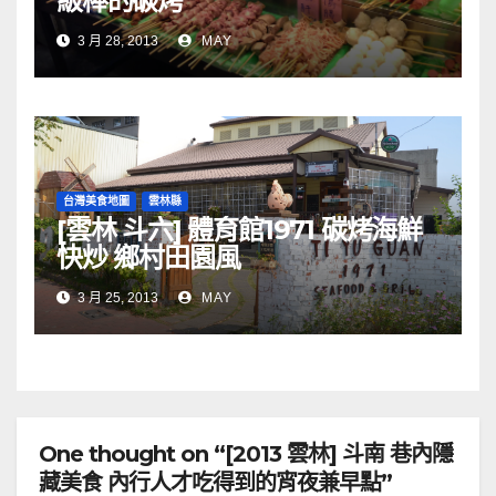
級棒的碳烤
3 月 28, 2013
MAY
台灣美食地圖
雲林縣
[雲林 斗六] 體育館1971 碳烤海鮮
快炒 鄉村田園風
3 月 25, 2013
MAY
One thought on “[2013 雲林] 斗南 巷內隱
藏美食 內行人才吃得到的宵夜兼早點”