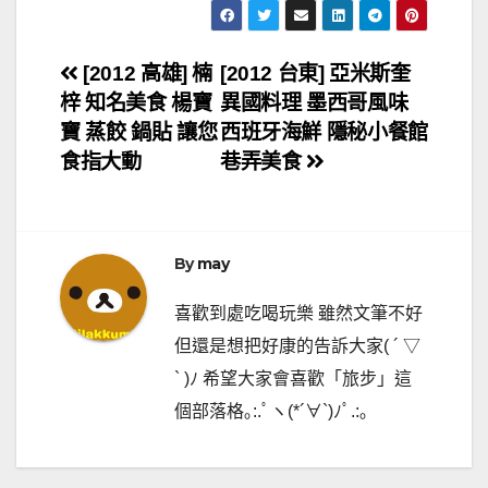
文
[2012 高雄] 楠
[2012 台東] 亞米斯奎
梓 知名美食 楊寶
異國料理 墨西哥風味
章
寶 蒸餃 鍋貼 讓您
西班牙海鮮 隱秘小餐館
導
食指大動
巷弄美食
覽
By
may
喜歡到處吃喝玩樂 雖然文筆不好
但還是想把好康的告訴大家( ´ ▽
` )ﾉ 希望大家會喜歡「旅步」這
個部落格｡:.ﾟヽ(*´∀`)ﾉﾟ.:｡