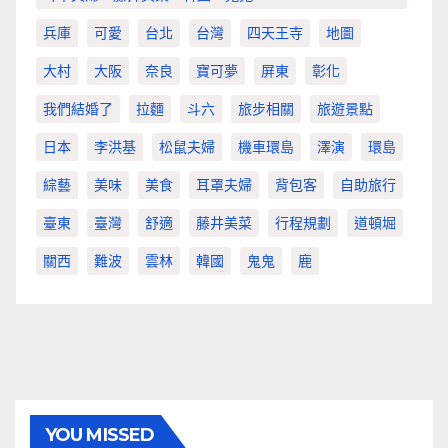
兵庫
可愛
台北
台灣
四天王寺
地圖
大村
大阪
奈良
寶可夢
屏東
彰化
我們結婚了
拉麵
斗六
旅步相關
旅遊景點
日本
李洪基
松鼠夫婦
機車環島
澤演
環島
綜藝
美味
美食
耳罩夫婦
背包客
自助旅行
臺東
臺灣
舒適
藤井美菜
行程規劃
道頓堀
關西
難波
雲林
韓國
鬼鬼
鹿
YOU MISSED