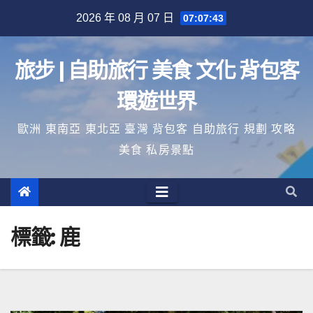
Skip
2026 年 08 月 07 日
07:07:43
to
content
旅步 | 自助旅行 美食 文化 背包客
環遊世界
歐洲 東南亞 東北亞 臺灣 背包客 自助旅行 規劃 攻略
美食 私房景點
標籤:
鹿