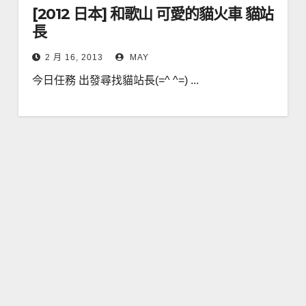
[2012 日本] 和歌山 可愛的貓火車 貓站
長
2 月 16, 2013
MAY
今日任務 出發尋找貓站長(=^ ^=) ...