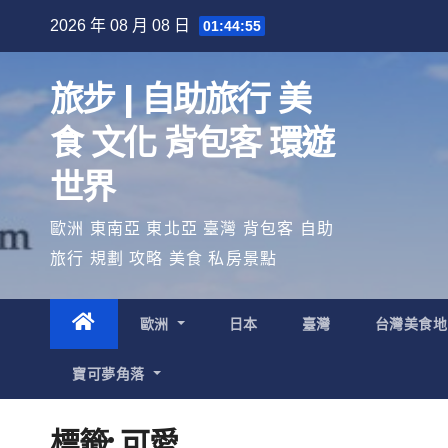
Skip
2026 年 08 月 08 日
01:44:55
to
content
旅步 | 自助旅行 美
食 文化 背包客 環遊
世界
歐洲 東南亞 東北亞 臺灣 背包客 自助
旅行 規劃 攻略 美食 私房景點
歐洲
日本
臺灣
台灣美食
寶可夢角落
標籤:
可愛