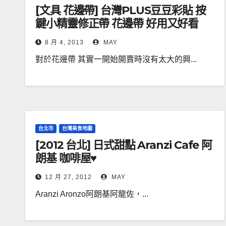
[文具 花邊帶] 台灣PLUS豆豆彩貼 按
鍵小精靈修正帶 花邊帶 好用又好看
8 月 4, 2013
MAY
對於花邊帶 其實一開始開賣時沒有太大的興...
台北市
台灣美食地圖
[2012 台北] 日式甜點 Aranzi Cafe 阿
朗基 咖啡屋♥
12 月 27, 2012
MAY
Aranzi Aronzo阿朗基阿龍佐，...