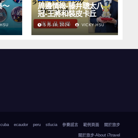
集～
周邊情報-藤井聰太八
冠-王將和裝皮卡丘
 HSU
5 月 18, 2024
VICKY HSU
cuba
ecaudor
peru
stlucia
參賽感言
範例頁面
關於旅步
關於旅步-About i7travel