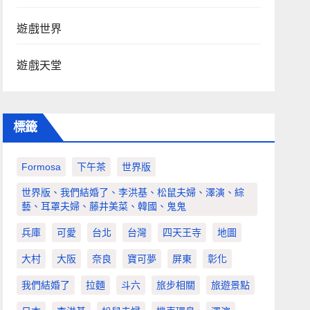
遊戲世界
遊戲天堂
標籤
Formosa
下午茶
世界版
世界版、我們結婚了、李洪基、松鼠夫婦、澤演、綜
藝、耳罩夫婦、藤井美菜、韓國、鬼鬼
兵庫
可愛
台北
台灣
四天王寺
地圖
大村
大阪
奈良
寶可夢
屏東
彰化
我們結婚了
拉麵
斗六
旅步相關
旅遊景點