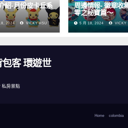
介紹-月份皮卡丘系
周邊情報- 徽章收
零之秘寶篇～
18, 2024
VICKY HSU
5 月 18, 2024
VICKY
 背包客 環遊世
食 私房景點
Home
colombia