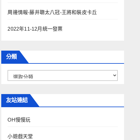
周邊情報-藤井聰太八冠-王將和裝皮卡丘
2022年11-12月統一發票
分類
分
類
友站連結
OH慢慢玩
小遊戲天堂