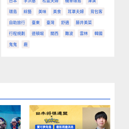
日本
李洪基
松鼠夫婦
機車環島
澤演
環島
綜藝
美味
美食
耳罩夫婦
背包客
自助旅行
臺東
臺灣
舒適
藤井美菜
行程規劃
道頓堀
關西
難波
雲林
韓國
鬼鬼
鹿
寶可夢角落
最新周邊消息